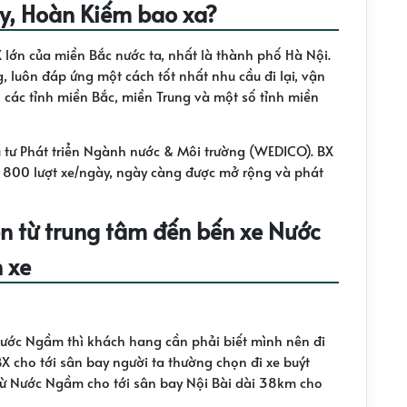
y, Hoàn Kiếm bao xa?
lớn của miền Bắc nước ta, nhất là thành phố Hà Nội.
, luôn đáp ứng một cách tốt nhất nhu cầu đi lại, vận
các tỉnh miền Bắc, miền Trung và một số tỉnh miền
tư Phát triển Ngành nước & Môi trường (WEDICO). BX
n 800 lượt xe/ngày, ngày càng được mở rộng và phát
n từ trung tâm đến bến xe Nước
 xe
 Nước Ngầm thì khách hang cần phải biết mình nên đi
BX cho tới sân bay người ta thường chọn đi xe buýt
 từ Nước Ngầm cho tới sân bay Nội Bài dài 38km cho