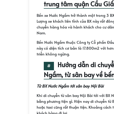
trung tâm quận Cầu Giấ
Bến xe Nước Ngầm trở thành một trong 3 BX 
Lượng xe khách liên tỉnh của BX này rất đông
chuyển hàng hóa và hành khách cho cư dân 
Nam.
Bến Nước Ngầm thuộc Công ty Cổ phần Đầu 
này có diện tích cơ bản là 17.800m2 với hơ
triển không ngừng.
Hướng dẫn di chuyể
Ngầm, từ sân bay về bến
Từ BX Nước Ngầm tới sân bay Nội Bài
Khi di chuyển từ sân bay Nội Bài tới với BX
bằng phương tiện gì. Hiện nay di chuyển từ 
hoặc taxi cũng rất thuận tiện. Khoảng cách
khách hàng đi lại.