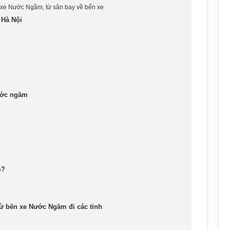
 xe Nước Ngầm, từ sân bay về bến xe
 Hà Nội
ước ngầm
m?
từ bến xe Nước Ngầm đi các tỉnh