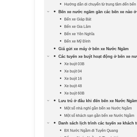
Hướng dẫn di chuyển từ trung tâm đến bến
Bến xe nước ngầm gần các bến xe nào ở
Bến xe Giáp Bát
Bến xe Gia Lâm
Bến xe Yên Nghĩa
Bến xe Mỹ Đình
Giá gửi xe máy ở bến xe Nước Ngầm
Các tuyến xe buýt hoạt động ở bến xe n
Xe buýt 03B
Xe buýt 04
Xe buýt 16
Xe buýt 48
Xe buýt 60B
Lưu trú ở đâu khi đến bến xe Nước Ngầ
Một số nhà nghỉ gần bến xe Nước Ngầm
Một số khách sạn gần bến xe Nước Ngầm
Danh sách lịch trình các tuyến xe khách 
BX Nước Ngầm đi Tuyên Quang