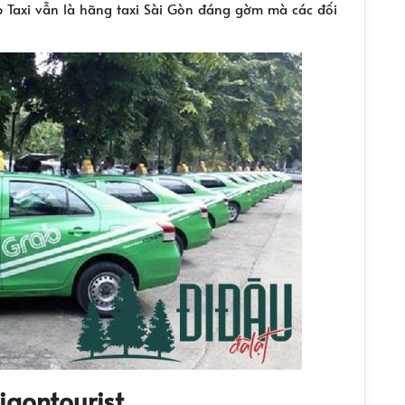
b Taxi vẫn
là hãng taxi Sài Gòn đán
g gờm mà các đối
igontourist