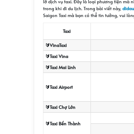
lỡ dịch vụ taxi. Đây là loại phương tiện mà n
trong khi đi du lịch. Trong bài viết này,
didau
Saigon Taxi mà bạn có thể tin tưởng, vui lòn
Taxi
🔰VinaTaxi
🔰Taxi Vina
🔰Taxi Mai Linh
🔰Taxi Airport
🔰Taxi Chợ Lớn
🔰Taxi Bến Thành