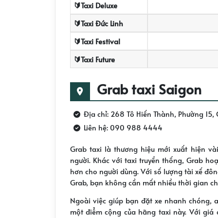
🔰Taxi Deluxe
🔰Taxi Đức Linh
🔰Taxi Festival
🔰Taxi Future
Grab taxi Saigon
Địa chỉ: 268 Tô Hiến Thành, Phường 15
Liên hệ: 090 988 4444
Grab taxi là thương hiệu mới xuất hiện v
người.
Khác với taxi truyền thống, Grab h
hơn cho người dùng.
Với số lượng tài xế đô
Grab, bạn không cần mất nhiều thời gian ch
Ngoài việc giúp bạn đặt xe nhanh chóng, an
một điểm cộng của hãng taxi này.
Với giá 