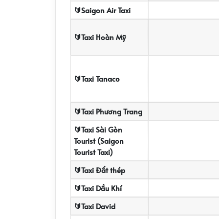
🔰Saigon Air Taxi
🔰Taxi Hoàn Mỹ
🔰Taxi Tanaco
🔰Taxi Phương Trang
🔰Taxi Sài Gòn
Tourist (Saigon
Tourist Taxi)
🔰Taxi Đất thép
🔰Taxi Dầu Khí
🔰Taxi David