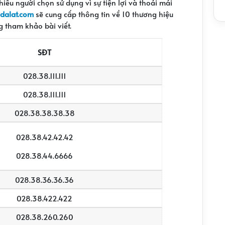
hiều người chọn sử dụng vì sự tiện lợi và thoải mái
dalat.com
sẽ cung cấp thông tin về 10 thương hiệu
g tham khảo bài viết.
SĐT
028.38.111.111
028.38.111.111
028.38.38.38.38
028.38.42.42.42
028.38.44.6666
028.38.36.36.36
028.38.422.422
028.38.260.260