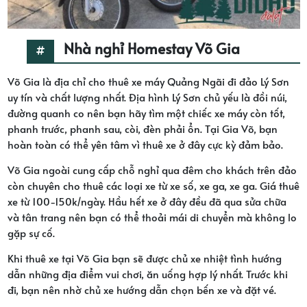
Nhà nghỉ Homestay Võ Gia
Võ Gia là địa chỉ cho thuê xe máy Quảng Ngãi đi đảo Lý Sơn
uy tín và chất lượng nhất. Địa hình Lý Sơn chủ yếu là đồi núi,
đường quanh co nên bạn hãy tìm một chiếc xe máy còn tốt,
phanh trước, phanh sau, còi, đèn phải ổn. Tại Gia Võ, bạn
hoàn toàn có thể yên tâm vì thuê xe ở đây cực kỳ đảm bảo.
Võ Gia ngoài cung cấp chỗ nghỉ qua đêm cho khách trên đảo
còn chuyên cho thuê các loại xe từ xe số, xe ga, xe ga. Giá thuê
xe từ 100-150k/ngày. Hầu hết xe ở đây đều đã qua sửa chữa
và tân trang nên bạn có thể thoải mái di chuyển mà không lo
gặp sự cố.
Khi thuê xe tại Võ Gia bạn sẽ được chủ xe nhiệt tình hướng
dẫn những địa điểm vui chơi, ăn uống hợp lý nhất. Trước khi
đi, bạn nên nhờ chủ xe hướng dẫn chọn bến xe và đặt vé.