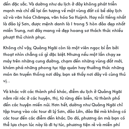
đến đặc sắc. Và dường như du lịch ở đây không phát triển
mạnh mà chỉ để lại ấn tượng về một vùng đất có bề dày lịch
sử và văn hóa Chămpa, văn hóa Sa Huỳnh. Hay nổi tiếng nhất
là đảo Lý Sơn, được mệnh danh là 1 trong 5 hòn đảo đẹp nhất
miền Trung, nơi đây mang vẻ đẹp hoang sơ thách thức nhiều
phượt thủ chinh phục.
Không chỉ vậy, Quảng Ngãi còn là một viên ngọc bí ẩn bởi
thoạt nhìn chẳng có gì đặc biệt. Nhưng nếu một lần chạy xe
máy trên những cung đường, chạm đến những vùng đất mới,
khám phá những phong tục tập quán hay thưởng thức những
món ăn truyền thống nơi đây, bạn sẽ thấy nơi đây vô cùng thú
vị. .
Và khác với các thành phố khác, điểm du lịch ở Quảng Ngãi
nằm rải rác ở các huyện, thị, từ rừng đến biển, từ thành phố
đến các huyện miền núi. Hơn hết, dường như Quảng Ngãi chỉ
tập trung vào các tour đi Lý Sơn, đảo Lớn, đảo Bé mà không có
các tour đến các điểm đến khác. Do đó, phương án mà bạn có
thể lựa chọn lúc này là đi tự túc, phương tiện rẻ và miễn phí