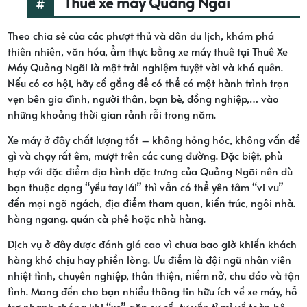
Thuê xe máy Quảng Ngãi
Theo chia sẻ của các phượt thủ và dân du lịch, khám phá
thiên nhiên, văn hóa, ẩm thực bằng xe máy thuê tại Thuê Xe
Máy Quảng Ngãi là một trải nghiệm tuyệt vời và khó quên.
Nếu có cơ hội, hãy cố gắng để có thể có một hành trình trọn
vẹn bên gia đình, người thân, bạn bè, đồng nghiệp,… vào
những khoảng thời gian rảnh rỗi trong năm.
Xe máy ở đây chất lượng tốt – không hỏng hóc, không vấn đề
gì và chạy rất êm, mượt trên các cung đường. Đặc biệt, phù
hợp với đặc điểm địa hình đặc trưng của Quảng Ngãi nên dù
bạn thuộc dạng “yếu tay lái” thì vẫn có thể yên tâm “vi vu”
đến mọi ngõ ngách, địa điểm tham quan, kiến trúc, ngôi nhà.
hàng ngang. quán cà phê hoặc nhà hàng.
Dịch vụ ở đây được đánh giá cao vì chưa bao giờ khiến khách
hàng khó chịu hay phiền lòng. Ưu điểm là đội ngũ nhân viên
nhiệt tình, chuyên nghiệp, thân thiện, niềm nở, chu đáo và tận
tình. Mang đến cho bạn nhiều thông tin hữu ích về xe máy, hỗ
trợ nhanh chóng khi “xe” gặp sự cố, tư vấn tỉ mỉ về toàn bộ