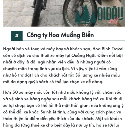
Công ty Hoa Muống Biển
Ngoài bán vé tour, vé máy bay và khách sạn, Hoa Binh Travel
còn có dịch vụ cho thuê xe máy tại Quảng Ngãi. Điểm nổi bật
nhất ở đây là đội ngũ nhân viên đều là những người có
chuyên môn trong lĩnh vực du lịch. Vì vậy, việc tư vấn cũng
như hỗ trợ đặt lịch cho khách rất tốt. Số lượng xe nhiều mẫu
mã đa dạng quý khách có thể lựa chọn xe dễ dàng.
Hơn 50 xe máy móc còn tốt như mới, không tỳ vết, chăm sóc
và vệ sinh xe hàng ngày sau mỗi khách hàng trả xe. Khi thuê
xe tại shop, bạn có thể lái thử một thời gian, nếu không ưng ý
có thể đổi xe khác. Sự nhiệt tình, cùng với cung cách phục vụ
thân thiện là điểm đến yêu thích của du khách. Một số khách
hàng đã từng thuê xe cho biết đây là nơi uy tín, họ sẽ tới lui