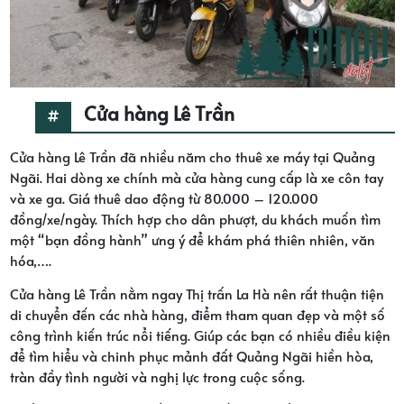
Cửa hàng Lê Trần
Cửa hàng Lê Trần đã nhiều năm cho thuê xe máy tại Quảng
Ngãi. Hai dòng xe chính mà cửa hàng cung cấp là xe côn tay
và xe ga. Giá thuê dao động từ 80.000 – 120.000
đồng/xe/ngày. Thích hợp cho dân phượt, du khách muốn tìm
một “bạn đồng hành” ưng ý để khám phá thiên nhiên, văn
hóa,….
Cửa hàng Lê Trần nằm ngay Thị trấn La Hà nên rất thuận tiện
di chuyển đến các nhà hàng, điểm tham quan đẹp và một số
công trình kiến trúc nổi tiếng. Giúp các bạn có nhiều điều kiện
để tìm hiểu và chinh phục mảnh đất Quảng Ngãi hiền hòa,
tràn đầy tình người và nghị lực trong cuộc sống.