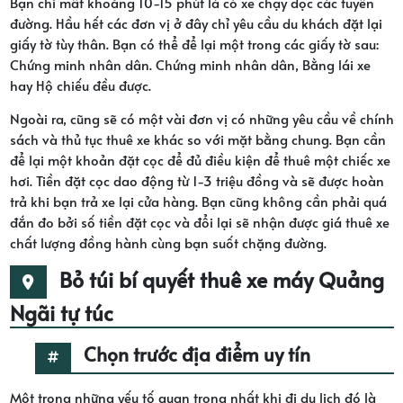
Bạn chỉ mất khoảng 10-15 phút là có xe chạy dọc các tuyến
đường. Hầu hết các đơn vị ở đây chỉ yêu cầu du khách đặt lại
giấy tờ tùy thân. Bạn có thể để lại một trong các giấy tờ sau:
Chứng minh nhân dân. Chứng minh nhân dân, Bằng lái xe
hay Hộ chiếu đều được.
Ngoài ra, cũng sẽ có một vài đơn vị có những yêu cầu về chính
sách và thủ tục thuê xe khác so với mặt bằng chung. Bạn cần
để lại một khoản đặt cọc để đủ điều kiện để thuê một chiếc xe
hơi. Tiền đặt cọc dao động từ 1-3 triệu đồng và sẽ được hoàn
trả khi bạn trả xe lại cửa hàng. Bạn cũng không cần phải quá
đắn đo bởi số tiền đặt cọc và đổi lại sẽ nhận được giá thuê xe
chất lượng đồng hành cùng bạn suốt chặng đường.
Bỏ túi bí quyết thuê xe máy Quảng
Ngãi tự túc
Chọn trước địa điểm uy tín
Một trong những yếu tố quan trọng nhất khi đi du lịch đó là