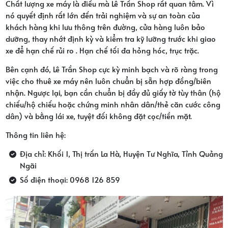
Chất lượng xe máy là điều mà Lê Trần Shop rất quan tâm. Vì
nó quyết định rất lớn đến trải nghiệm và sự an toàn của
khách hàng khi lưu thông trên đường, cửa hàng luôn bảo
dưỡng, thay nhớt định kỳ và kiểm tra kỹ lưỡng trước khi giao
xe để hạn chế rủi ro . Hạn chế tối đa hỏng hóc, trục trặc.
Bên cạnh đó, Lê Trần Shop cực kỳ minh bạch và rõ ràng trong
việc cho thuê xe máy nên luôn chuẩn bị sẵn hợp đồng/biên
nhận. Ngược lại, bạn cần chuẩn bị đầy đủ giấy tờ tùy thân (hộ
chiếu/hộ chiếu hoặc chứng minh nhân dân/thẻ căn cước công
dân) và bằng lái xe, tuyệt đối không đặt cọc/tiền mặt.
Thông tin liên hệ:
Địa chỉ: Khối 1, Thị trấn La Hà, Huyện Tư Nghĩa, Tỉnh Quảng
Ngãi
Số điện thoại: 0968 126 859