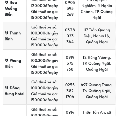
🔰
Hoa
0905
120.000đ/ngày
Nghiêm, P. Nghĩa
Muống
395
Giá thuê xe ga:
Chánh, TP. Quảng
Biển
269
150.000đ/ngày
Ngãi
Giá thuê xe số:
0338
117 Trần Quang
🔰
Thanh
100.000đ/ngày
023
Diệu, Nghĩa Lộ,
Bình
Giá thuê xe ga:
344
Quảng Ngãi
150.000đ/ngày
Giá thuê xe số:
0919
12 Hùng Vương,
🔰
Phong
100.000đ/ngày
375
TP. Quảng Ngãi,
Hiền
Giá thuê xe ga:
768
Quảng Ngãi
150.000đ/ngày
Giá thuê xe số:
0255
497 Quang Trung,
🔰
Đồng
100.000đ/ngày
382
Tp. Quảng Ngãi,
Hưng Hotel
Giá thuê xe ga:
1704
Quảng Ngãi
150.000đ/ngày
Giá thuê xe số:
0914
Thôn Tân An, xã
100.000đ/ngày