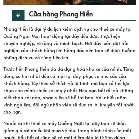
Cửa hàng Phong Hiền
Phong Hiền là đại lý du lịch kiêm dịch vụ cho thuê xe máy tại
Quảng Ngãi. Mọi hoạt động tại đây đều được thực hiện
chuyên nghiệp, rõ ràng và minh bạch. Nơi đây luôn đặt trải
nghiệm của khách hàng lên hàng đầu nên bạn sẽ được hưởng
những dịch vụ vô cùng tiện ích.
Trước hết, Phong Hiền đã đa dạng hóa kho xe của mình. Từng
dòng xe hot nhất đều có mặt tại đây, phục vụ nhu cầu của
khách hàng. Tùy theo sở thích và lộ trình mà bạn có thể lựa
chọn cho mình chiếc xe ưng ý nhất. Nếu bạn bối rối và không
biết chọn cái nào, nhân viên sẽ hỗ trợ bạn. Với nhiều năm
kinh nghiệm, đội ngũ nhân viên sẽ đưa ra lời khuyên tốt nhất
cho bạn.
Ngoài ra khi thuê xe máy Quảng Ngãi tại đây bạn sẽ được
giảm giá rất nhiều khi mua vé tàu. Trong hành trình của mỗi
người, hầu hết ai cũng sẽ có một điểm đến là Lý Sơn đúng