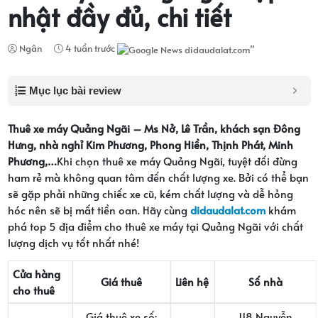
nhật đầy đủ, chi tiết
Ngân
4 tuần trước
Mục lục bài review
Thuê xe máy Quảng Ngãi – Ms Nở, Lê Trần, khách sạn Đông
Hưng, nhà nghỉ Kim Phương, Phong Hiền, Thịnh Phát, Minh
Phương,…
Khi chọn thuê xe máy Quảng Ngãi, tuyệt đối đừng
ham rẻ mà không quan tâm đến chất lượng xe. Bởi có thể bạn
sẽ gặp phải những chiếc xe cũ, kém chất lượng và dễ hỏng
hóc nên sẽ bị mất tiền oan. Hãy cùng
didaudalat.com
khám
phá top 5 địa điểm cho thuê xe máy tại Quảng Ngãi với chất
lượng dịch vụ tốt nhất nhé!
Cửa hàng
Giá thuê
Liên hệ
Số nhà
cho thuê
Giá thuê xe số:
118 Nguyễn