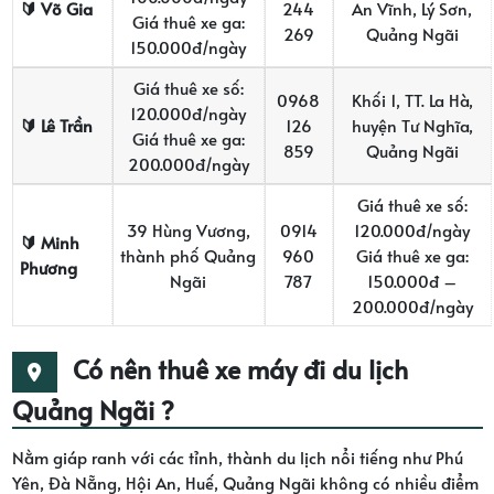
🔰
Võ Gia
244
An Vĩnh, Lý Sơn,
Giá thuê xe ga:
269
Quảng Ngãi
150.000đ/ngày
Giá thuê xe số:
0968
Khối 1, TT. La Hà,
120.000đ/ngày
🔰
Lê Trần
126
huyện Tư Nghĩa,
Giá thuê xe ga:
859
Quảng Ngãi
200.000đ/ngày
Giá thuê xe số:
39 Hùng Vương,
0914
120.000đ/ngày
🔰
Minh
thành phố Quảng
960
Giá thuê xe ga:
Phương
Ngãi
787
150.000đ –
200.000đ/ngày
Có nên thuê xe máy đi du lịch
Quảng Ngãi ?
Nằm giáp ranh với các tỉnh, thành du lịch nổi tiếng như Phú
Yên, Đà Nẵng, Hội An, Huế, Quảng Ngãi không có nhiều điểm