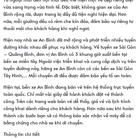
vừa sang trọng vừa tinh tế. Đặc biệt, không gian xe của An
Bình rộng rãi, được trang bị đầy đủ tiện nghi hiện đại. Hơn
nữa, mỗi giường đều có rèm che kín đáo, đảm bảo sự riêng tư
thoải mái cho khách hàng khi nghỉ ngơi.
Hiện nay nhà xe An Bình đã mở rộng và phát triển nhiều tuyến
đường khác nhau để phục vụ khách hàng. Về tuyến xe Sài Gòn
– Quảng Bình, đơn vị An Bình có 3 khung giờ xuất bến tại
bến xe miền tây. Ngoài việc triển khai và cung cấp dịch vụ trên
tuyến đường này, hãng xe An Bình còn có các bến xe Sài Gòn
Tây Ninh,… Mỗi chuyến đi đều được đảm bảo yếu tố an toàn.
Hiện tại, bến xe An Bình đang bán vé trên hệ thống trực tuyến
toàn quốc. Chỉ mất vài giây để hành khách đặt vé thành
công. Trên các trang web bán vé dễ thấy, giá vé và lịch trình
công khai dành riêng cho khách hàng. Hơn nữa sau khi hoàn
thành các bước bạn sẽ có thông báo xác nhận về máy để có
bằng chứng cho nhà xe khi di chuyển.
Thông tin chi tiết: