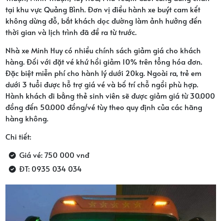
tại khu vực Quảng Bình. Đơn vị điều hành xe buýt cam kết
không dừng đỗ, bắt khách dọc đường làm ảnh hưởng đến
thời gian và lịch trình đã đề ra từ trước.
Nhà xe Minh Huy có nhiều chính sách giảm giá cho khách
hàng. Đối với đặt vé khứ hồi giảm 10% trên tổng hóa đơn.
Đặc biệt miễn phí cho hành lý dưới 20kg. Ngoài ra, trẻ em
dưới 3 tuổi được hỗ trợ giá vé và bố trí chỗ ngồi phù hợp.
Hành khách đi bằng thẻ sinh viên sẽ được giảm giá từ 30.000
đồng đến 50.000 đồng/vé tùy theo quy định của các hãng
hàng không.
Chi tiết:
Giá vé: 750 000 vnđ
ĐT: 0935 034 034