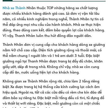
Nhà xe Thành
Nhân thuộc TOP những hãng xe chất lượng
được nhiều khách hàng đánh giá cao. Là đơn vị vận tải lâu
năm, có nhiều kinh nghiệm trong nghề, Thành Nhân tự tin có
thể đáp ứng mọi nhu cầu của hành khách. Nhà xe thực hiện
đúng, theo đúng cam kết, đảm bảo quyền lợi của khách hàng.
Vì vậy, Thanh Nhàn luôn thu hút đông đảo người dân.
Thành Nhân đơn vị cung cấp cho khách hàng dòng xe giường
nằm 40 chỗ cao cấp. Diện tích giường rộng và thoải mái, có
thể nằm chung 1 người lớn và 1 trẻ em dưới 3 tuổi. Đặc biệt
giường ngủ tại Thanh Nhàn được trang bị đầy đủ chăn, khăn
giấy ướt, dép đi trong nhà. Không chỉ vậy, nhà xe còn cung
cấp đồ ăn, nước uống tiện lợi cho khách hàng.
Không gian xe Thành Nhân rộng rãi, chia làm 2 tầng riêng
biệt. Xe được trang bị hệ thống cửa kính cường lực cách âm
hiệu quả. Ngoài ra, tất cả các cửa đều có rèm che kín đáo để
đảm bảo sự riêng tư. Đặc biệt mỗi tầng đều có tivi, tủ đựng đồ
và thiết bị wifi riêng. Đặc biệt, mỗi giường còn có một chiếc