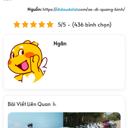
Nguồn:
https://
didaudalat
.com/xe-di-quang-binh/
5/5 - (436 bình chọn)
Ngân
Bài Viết Liên Quan