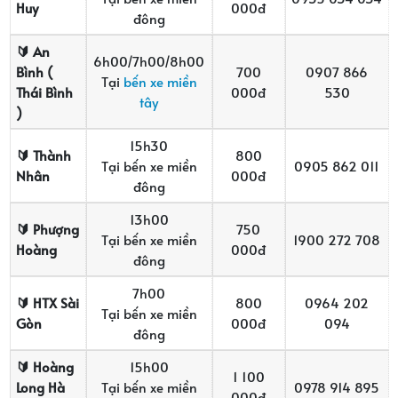
Huy
000đ
đông
🔰
An
6h00/7h00/8h00
Bình (
700
0907 866
Tại
bến xe miền
Thái Bình
000đ
530
tây
)
15h30
🔰
Thành
800
Tại bến xe miền
0905 862 011
Nhân
000đ
đông
13h00
🔰
Phượng
750
Tại bến xe miền
1900 272 708
Hoàng
000đ
đông
7h00
🔰
HTX Sài
800
0964 202
Tại bến xe miền
Gòn
000đ
094
đông
🔰
Hoàng
15h00
1 100
Long Hà
Tại bến xe miền
0978 914 895
000đ