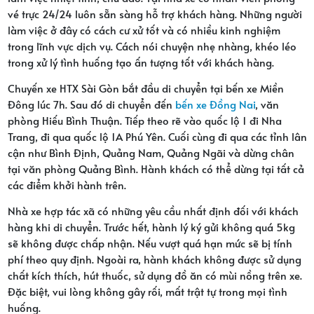
vé trực 24/24 luôn sẵn sàng hỗ trợ khách hàng. Những người
làm việc ở đây có cách cư xử tốt và có nhiều kinh nghiệm
trong lĩnh vực dịch vụ. Cách nói chuyện nhẹ nhàng, khéo léo
trong xử lý tình huống tạo ấn tượng tốt với khách hàng.
Chuyến xe HTX Sài Gòn bắt đầu di chuyển tại bến xe Miền
Đông lúc 7h. Sau đó di chuyển đến
bến xe Đồng Nai
, văn
phòng Hiếu Bình Thuận. Tiếp theo rẽ vào quốc lộ 1 đi Nha
Trang, đi qua quốc lộ 1A Phú Yên. Cuối cùng đi qua các tỉnh lân
cận như Bình Định, Quảng Nam, Quảng Ngãi và dừng chân
tại văn phòng Quảng Bình. Hành khách có thể dừng tại tất cả
các điểm khởi hành trên.
Nhà xe hợp tác xã có những yêu cầu nhất định đối với khách
hàng khi di chuyển. Trước hết, hành lý ký gửi không quá 5kg
sẽ không được chấp nhận. Nếu vượt quá hạn mức sẽ bị tính
phí theo quy định. Ngoài ra, hành khách không được sử dụng
chất kích thích, hút thuốc, sử dụng đồ ăn có mùi nồng trên xe.
Đặc biệt, vui lòng không gây rối, mất trật tự trong mọi tình
huống.