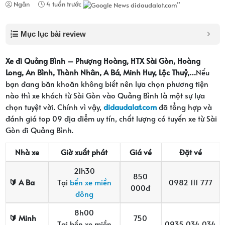
Ngân
4 tuần trước
Mục lục bài review
Xe đi Quảng Bình – Phượng Hoàng, HTX Sài Gòn, Hoàng
Long, An Bình, Thành Nhân, A Bá, Minh Huy, Lộc Thuỷ,…
Nếu
bạn đang băn khoăn không biết nên lựa chọn phương tiện
nào thì xe khách từ Sài Gòn vào Quảng Bình là một sự lựa
chọn tuyệt vời. Chính vì vậy,
didaudalat.com
đã tổng hợp và
đánh giá top 09 địa điểm uy tín, chất lượng có tuyến xe từ Sài
Gòn đi Quảng Bình.
Nhà xe
Giờ xuất phát
Giá vé
Đặt vé
21h30
850
🔰
A Ba
Tại
bến xe miền
0982 111 777
000đ
đông
8h00
🔰
Minh
750
Tại bến xe miền
0935 034 034