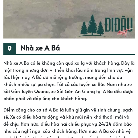
Nhà xe A Bá
Nhà xe A Ba có lẽ không còn quá xa lạ với khách hàng. Đây là
một trong những đơn vị triển khai lâu năm trong lĩnh vực vận
tải. Hiện nay, A Bá đã mở rộng trường, mang đến cho du
khách nhiều sự lựa chọn. Tất cả các tuyến xe Bắc Nam như xe
Sài Gòn Tuyên Quang, xe Sài Gòn An Giang tại A Ba đều được
phân phối và đáp ứng cho khách hàng.
Điểm cộng cho cơ sở A Ba là luôn giữ gìn vệ sinh chung, sạch
sẽ. Xe có điều hòa tự động và khử mùi nên khá thoải mái và
dễ chịu. Hơn nữa, điều hòa hai chiều phục vụ 24/24 đảm bảo
nhu cầu nghỉ ngơi của khách hàng. Hơn nữa, A Ba có nhà vệ
sinh khép kín thuận tiện cho những chuyến đi xa của hành