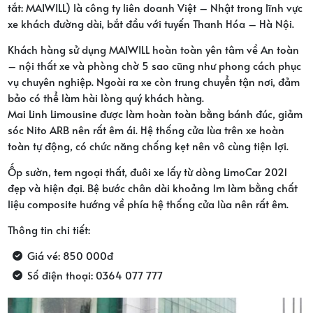
tắt: MAIWILL) là công ty liên doanh Việt – Nhật trong lĩnh vực
xe khách đường dài, bắt đầu với tuyến Thanh Hóa – Hà Nội.
Khách hàng sử dụng MAIWILL hoàn toàn yên tâm về An toàn
– nội thất xe và phòng chờ 5 sao cũng như phong cách phục
vụ chuyên nghiệp. Ngoài ra xe còn trung chuyển tận nơi, đảm
bảo có thể làm hài lòng quý khách hàng.
Mai Linh Limousine được làm hoàn toàn bằng bánh đúc, giảm
sóc Nito ARB nên rất êm ái. Hệ thống cửa lùa trên xe hoàn
toàn tự động, có chức năng chống kẹt nên vô cùng tiện lợi.
Ốp sườn, tem ngoại thất, đuôi xe lấy từ dòng LimoCar 2021
đẹp và hiện đại. Bệ bước chân dài khoảng 1m làm bằng chất
liệu composite hướng về phía hệ thống cửa lùa nên rất êm.
Thông tin chi tiết:
Giá vé: 850 000đ
Số điện thoại: 0364 077 777