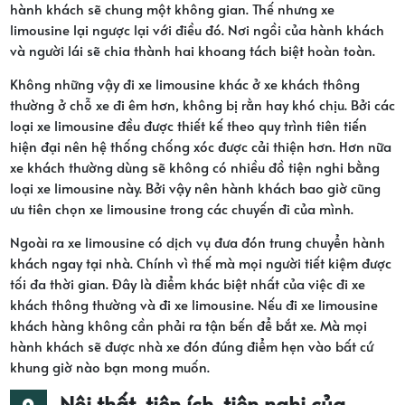
hành khách sẽ chung một không gian. Thế nhưng xe
limousine lại ngược lại với điều đó. Nơi ngồi của hành khách
và người lái sẽ chia thành hai khoang tách biệt hoàn toàn.
Không những vậy đi xe limousine khác ở xe khách thông
thường ở chỗ xe đi êm hơn, không bị rằn hay khó chịu. Bởi các
loại xe limousine đều được thiết kế theo quy trình tiên tiến
hiện đại nên hệ thống chống xóc được cải thiện hơn. Hơn nữa
xe khách thường dùng sẽ không có nhiều đồ tiện nghi bằng
loại xe limousine này. Bởi vậy nên hành khách bao giờ cũng
ưu tiên chọn xe limousine trong các chuyến đi của mình.
Ngoài ra xe limousine có dịch vụ đưa đón trung chuyển hành
khách ngay tại nhà. Chính vì thế mà mọi người tiết kiệm được
tối đa thời gian. Đây là điểm khác biệt nhất của việc đi xe
khách thông thường và đi xe limousine. Nếu đi xe limousine
khách hàng không cần phải ra tận bến để bắt xe. Mà mọi
hành khách sẽ được nhà xe đón đúng điểm hẹn vào bất cứ
khung giờ nào bạn mong muốn.
Nội thất, tiện ích, tiện nghi của