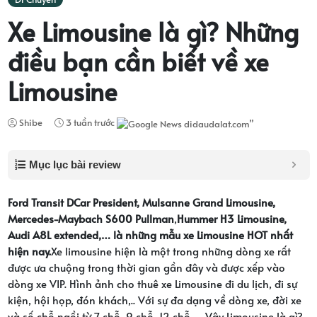
Xe Limousine là gì? Những
điều bạn cần biết về xe
Limousine
Shibe
3 tuần trước
Mục lục bài review
Ford Transit DCar President,
Mulsanne Grand Limousine,
Mercedes-Maybach S600 Pullman
,
Hummer H3 Limousine,
Audi A8L extended,… là những mẫu xe Limousine HOT nhất
hiện nay.
Xe limousine hiện là một trong những dòng xe rất
được ưa chuộng trong thời gian gần đây và được xếp vào
dòng xe VIP. Hình ảnh cho thuê xe Limousine đi du lịch, đi sự
kiện, hội họp, đón khách,.. Với sự đa dạng về dòng xe, đời xe
và số chỗ ngồi từ 7 chỗ, 9 chỗ, 12 chỗ,… Vậy Limousine là gì?