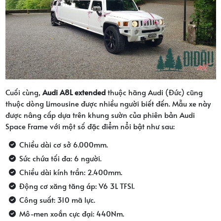
Cuối cùng,
Audi A8L extended
thuộc hãng Audi (Đức) cũng
thuộc dòng Limousine được nhiều người biết đến. Mẫu xe này
được nâng cấp dựa trên khung sườn của phiên bản Audi
Space Frame với một số đặc điểm nổi bật như sau:
Chiều dài cơ sở 6.000mm.
Sức chứa tối đa: 6 người.
Chiều dài kính trần: 2.400mm.
Động cơ xăng tăng áp: V6 3L TFSI.
Công suất: 310 mã lực.
Mô-men xoắn cực đại: 440Nm.