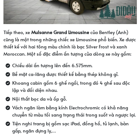
Tiếp theo, xe
Mulsanne Grand Limousine
của Bentley (Anh)
cũng là một trong những chiếc xe Limousine phổ biến. Xe được
thiết kế với hai tông màu chính là bạc Silver Frost và xanh
Moroccan. Một số đặc điểm ấn tượng của dòng xe này gồm:
Chiều dài ấn tượng lên đến 6.575mm.
Bề mặt ca-lăng được thiết kế bằng thép không gỉ.
Khoang cabin gồm 6 ghế ngồi, trong đó 4 ghế sau độc
lập và đối diện nhau.
Nội thất bọc da và ốp gỗ.
Vách ngăn làm bằng kính Electrochromic có khả năng
chuyển từ màu tối sang trạng thái trong suốt và ngược lại.
Tiện nghi trang bị gồm sạc iPad, đồng hồ, tủ lạnh, bàn
gấp, ngăn đựng ly,…