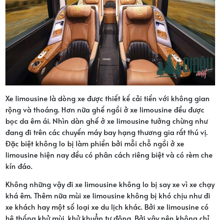
Xe limousine là dòng xe được thiết kế cải tiến với không gian
rộng và thoáng. Hơn nữa ghế ngồi ở xe limousine đều được
bọc da êm ái. Nhìn dàn ghế ở xe limousine tưởng chừng như
đang đi trên các chuyến máy bay hạng thương gia rất thú vị.
Đặc biệt không lo bị làm phiền bởi mỗi chỗ ngồi ở xe
limousine hiện nay đều có phân cách riêng biệt và có rèm che
kín đáo.
Không những vậy đi xe limousine không lo bị say xe vì xe chạy
khá êm. Thêm nữa mùi xe limousine không bị khó chịu như đi
xe khách hay một số loại xe du lịch khác. Bởi xe limousine có
hệ thống khử mùi, khử khuẩn tự động. Bởi vậy nên không chỉ