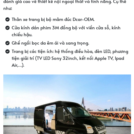
đánh giá cao về thiết kế nội ngoại thất và tính năng. Cụ thể
như:
Thân xe trang bị bộ mâm đúc Dcar-OEM.
Cửa kính dán phim 3M đồng bộ với viền cửa sổ, kính
chiếu hậu.
Ghế ngồi bọc da êm ái và sang trọng.
Trang bị các tiện ích: hệ thống điều hòa, đèn LED, phương
tiện giải trí (TV LED Sony 32inch, kết nối Apple TV, Ipad
Air,…).