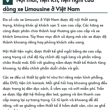
dòng xe Limousine ở Việt Nam
Đa số các xe Limousin ở Việt Nam được độ nội thất sang
trọng, không khác gì khách sạn 5 sao cao cấp. Các hãng xe
cũng được phân chia thành loại thương gia cao cấp và xe
khách Limosine. Tùy theo mục đích sử dụng mà các xe được độ
thành khoang riêng hay phòng khách siêu sang.
Nội thất tiện nghi, được thiết kế ghế ngồi bằng da cao cấp,
sang trọng có chế độ tùy chỉnh độ ngả lưng và phần nâng
chân thoải mái. Đối với giường nằm được thiết kế thành từng
khoang, tự điều chỉnh phần duỗi chân và gối.
Các xe đều có thiết bị giải trí như tivi riêng màn hình phẳng,
đầu DVD, tiện ích karaok. Mỗi ghế hồi hay khoang giường đều
được trang bị đèn đọc sách, ổ cắm sạc và wifi miễn phí. Trần
xe được lắp đặt hệ thống đèn led, gương và âm thanh cao
cấp mang lại sự trang trọng. Có tủ lạnh và khoang để đồ
riêng, với xe giường nằm thiết kế ở hầm dưới sàn, còn xe ghế