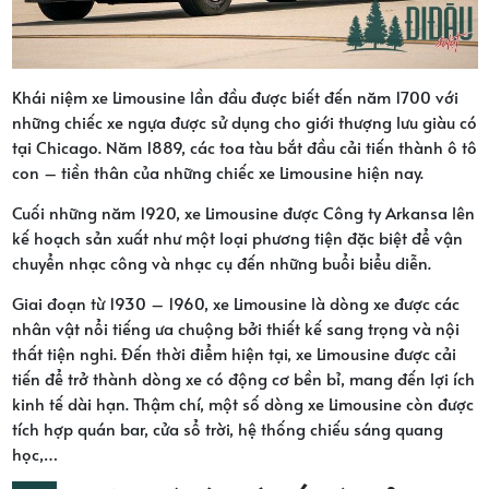
Khái niệm xe Limousine lần đầu được biết đến năm 1700 với
những chiếc xe ngựa được sử dụng cho giới thượng lưu giàu có
tại Chicago. Năm 1889, các toa tàu bắt đầu cải tiến thành ô tô
con – tiền thân của những chiếc xe Limousine hiện nay.
Cuối những năm 1920, xe Limousine được Công ty Arkansa lên
kế hoạch sản xuất như một loại phương tiện đặc biệt để vận
chuyển nhạc công và nhạc cụ đến những buổi biểu diễn.
Giai đoạn từ 1930 – 1960, xe Limousine là dòng xe được các
nhân vật nổi tiếng ưa chuộng bởi thiết kế sang trọng và nội
thất tiện nghi. Đến thời điểm hiện tại, xe Limousine được cải
tiến để trở thành dòng xe có động cơ bền bỉ, mang đến lợi ích
kinh tế dài hạn. Thậm chí, một số dòng xe Limousine còn được
tích hợp quán bar, cửa sổ trời, hệ thống chiếu sáng quang
học,…