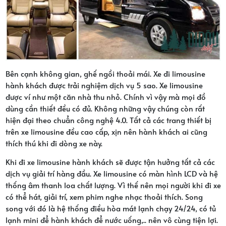
Bên cạnh không gian, ghế ngồi thoải mái. Xe đi limousine
hành khách được trải nghiệm dịch vụ 5 sao. Xe limousine
được ví như một căn nhà thu nhỏ. Chính vì vậy mà mọi đồ
dùng cần thiết đều có đủ. Không những vậy chúng còn rất
hiện đại theo chuẩn công nghệ 4.0. Tất cả các trang thiết bị
trên xe limousine đều cao cấp, xịn nên hành khách ai cũng
thích thú khi đi dòng xe này.
Khi đi xe limousine hành khách sẽ được tận hưởng tất cả các
dịch vụ giải trí hàng đầu. Xe limousine có màn hình LCD và hệ
thống âm thanh loa chất lượng. Vì thế nên mọi người khi đi xe
có thể hát, giải trí, xem phim nghe nhạc thoải thích. Song
song với đó là hệ thống điều hòa mát lạnh chạy 24/24, có tủ
lạnh mini để hành khách để nước uống,.. nên vô cùng tiện lợi.