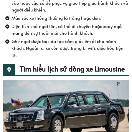
vào hoặc cửa sổ để phục vụ giao tiếp giữa hành khách và
người điều khiển.
Màu sắc xe thông thường là trắng hoặc đen.
Diện tích chỗ ngồi lớn, có thể di chuyển hoặc xoay ngả
mang đến sự thoải mái cho hành khách.
Ghế ngồi được bọc da tạo cảm giác êm ái cho hành
khách. Ngoài ra, xe còn được trang bị wifi, điều hòa tiện
lợi.
Tìm hiểu lịch sử dòng xe Limousine