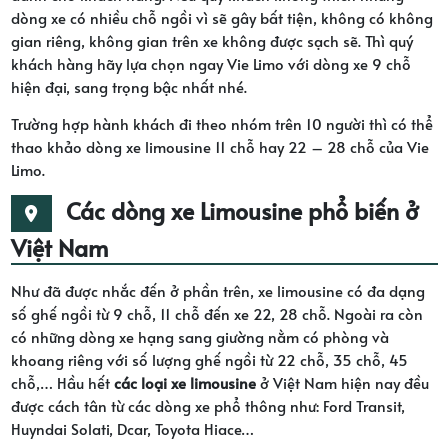
dòng xe có nhiều chỗ ngồi vì sẽ gây bất tiện, không có không
gian riêng, không gian trên xe không được sạch sẽ. Thì quý
khách hàng hãy lựa chọn ngay Vie Limo với dòng xe 9 chỗ
hiện đại, sang trọng bậc nhất nhé.
Trường hợp hành khách đi theo nhóm trên 10 người thì có thể
thao khảo dòng xe limousine 11 chỗ hay 22 – 28 chỗ của Vie
Limo.
Các dòng xe Limousine phổ biến ở
Việt Nam
Như đã được nhắc đến ở phần trên, xe limousine có đa dạng
số ghế ngồi từ 9 chỗ, 11 chỗ đến xe 22, 28 chỗ. Ngoài ra còn
có những dòng xe hạng sang giường nằm có phòng và
khoang riêng với số lượng ghế ngồi từ 22 chỗ, 35 chỗ, 45
chỗ,… Hầu hết
các loại xe limousine
ở Việt Nam hiện nay đều
được cách tân từ các dòng xe phổ thông như: Ford Transit,
Huyndai Solati, Dcar, Toyota Hiace…