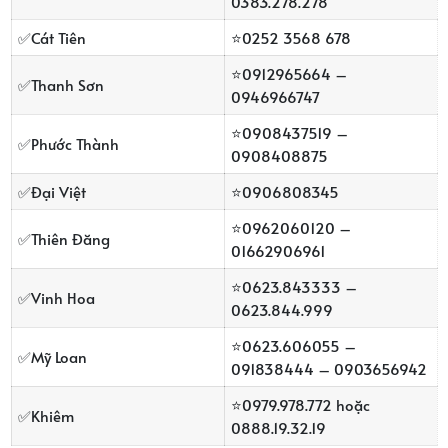
0383.278.278
✅
Cát Tiên
⭐
0252 3568 678
⭐
0912965664 –
✅
Thanh Sơn
0946966747
⭐
0908437519 –
✅
Phước Thành
0908408875
✅
Đại Việt
⭐
0906808345
⭐
0962060120 –
✅
Thiên Đăng
01662906961
⭐
0623.843333 –
✅
Vinh Hoa
0623.844.999
⭐
0623.606055 –
✅
Mỹ Loan
091838444 – 0903656942
⭐
0979.978.772 hoặc
✅
Khiêm
0888.19.32.19