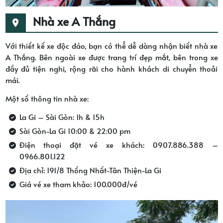
Nhà xe A Thắng
Với thiết kế xe độc ​​đáo, bạn có thể dễ dàng nhận biết nhà xe
A Thắng. Bên ngoài xe được trang trí đẹp mắt, bên trong xe
đầy đủ tiện nghi, rộng rãi cho hành khách di chuyển thoải
mái.
Một số thông tin nhà xe:
La Gi – Sài Gòn: 1h & 15h
Sài Gòn-La Gi 10:00 & 22:00 pm
Điện thoại đặt vé xe khách: 0907.886.388 –
0966.801.122
Địa chỉ: 191/8 Thống Nhất-Tân Thiện-La Gi
Giá vé xe tham khảo: 100.000đ/vé