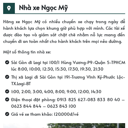
Nhà xe Ngọc Mỹ
Hãng xe Ngọc Mỹ có nhiều chuyến xe chạy trong ngày để
hành khách lựa chọn khung giờ phù hợp với mình. Các tài xế
được đào tạo và giám sát chặt chẽ nhằm nỗ lực mang đến
chuyến đi an toàn nhất cho hành khách trên mọi nẻo đường.
Một số thông tin nhà xe:
Sài Gòn đi Lagi tại 100/1 Hùng Vương-P9-Quận 5-TPHCM
lúc 8:00, 10:00, 12:30, 15:30, 17:30, 19:30, 21:30
Thị xã Lagi đi Sài Gòn tại 191-Trương Vĩnh Ký-Phước Lộc-
TX.Lagi-BT
1:00, 2:00, 3:00, 4:00, 8:00, 9:00, 12:00, 14:30
Điện thoại đặt phòng: 0913 825 627-083 833 80 40 –
0623 844 844 – 0623 843 100
Giá vé xe tham khảo: 120.000đ/vé