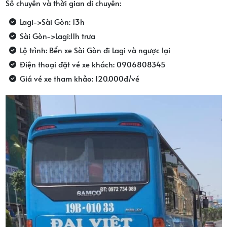
Số chuyến và thời gian di chuyển:
Lagi->Sài Gòn: 13h
Sài Gòn->Lagi:11h trưa
Lộ trình: Bến xe Sài Gòn đi Lagi và ngược lại
Điện thoại đặt vé xe khách: 0906808345
Giá vé xe tham khảo: 120.000đ/vé