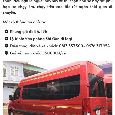
chọn. Nếu bạn là người hay say xe thì chọn nhà xe này rất phù
hợp, xe chạy êm, chạy trên cao tốc rút ngắn thời gian di
chuyển.
Một số thông tin nhà xe:
Khung giờ đi: 8h, 19h
Lộ trình: Văn phòng Sài Gòn đi Lagi
Điện thoại đặt vé xe khách: 0813.553300- 0976.313.954
Giá vé tham khảo: 150.000đ/vé