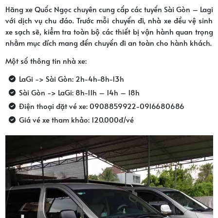
Hãng xe Quốc Ngọc chuyên cung cấp các tuyến Sài Gòn – Lagi
với dịch vụ chu đáo. Trước mỗi chuyến đi, nhà xe đều vệ sinh
xe sạch sẽ, kiểm tra toàn bộ các thiết bị vận hành quan trọng
nhằm mục đích mang đến chuyến đi an toàn cho hành khách.
Một số thông tin nhà xe:
LaGi -> Sài Gòn: 2h-4h-8h-13h
Sài Gòn -> LaGi: 8h-11h – 14h – 18h
Điện thoại đặt vé xe: 0908859922-0916680686
Giá vé xe tham khảo: 120.000đ/vé