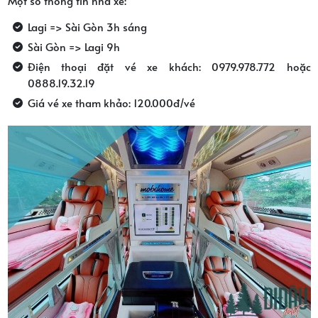
Một số thông tin nhà xe:
Lagi => Sài Gòn 3h sáng
Sài Gòn => Lagi 9h
Điện thoại đặt vé xe khách: 0979.978.772 hoặc
0888.19.32.19
Giá vé xe tham khảo: 120.000đ/vé