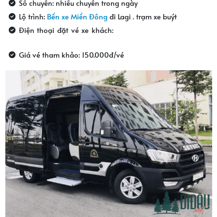
Số chuyến: nhiều chuyến trong ngày
Lộ trình:
Bến xe Miền Đông
đi Lagi . trạm xe buýt
Điện thoại đặt vé xe khách:
0908120339- 0913150924-
0623844952
Giá vé tham khảo: 150.000đ/vé