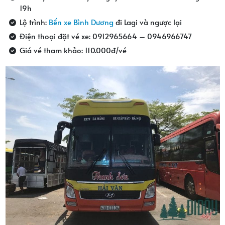
19h
Lộ trình:
Bến xe Bình Dương
đi Lagi và ngược lại
Điện thoại đặt vé xe: 0912965664 – 0946966747
Giá vé tham khảo: 110.000đ/vé