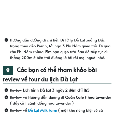
Hướng dẫn đường đi chi tiết: Đi từ tp Đà Lạt xuống Đức
trọng theo đèo Prenn, tới ngã 3 Phi Nôm quẹo trái. Đi qua
cầu Phi Nôm chừng 15m bạn quẹo trái. Sau đó tiếp tục đi
thẳng 200m ở bên trái đường là tới rồi mọi người nhé.
Các bạn có thể tham khảo bài
review về tour du lịch Đà Lạt
Review
Lịch trình Đà Lạt 3 ngày 2 đêm chỉ 1tr5
Review và Hướng dẫn đường đi
Quán Cafe F hoa Lavender
( đầy cả 1 cánh đồng hoa Lavender )
Review về
Đà Lạt Milk Farm
( một khu riêng biệt có cả