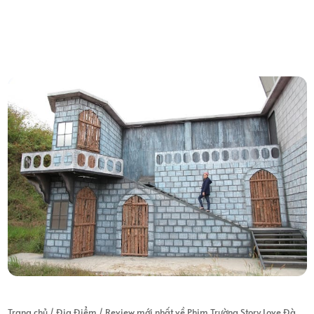
Trang chủ
/
Địa Điểm
/
Review mới nhất về Phim Trường Story Love Đà