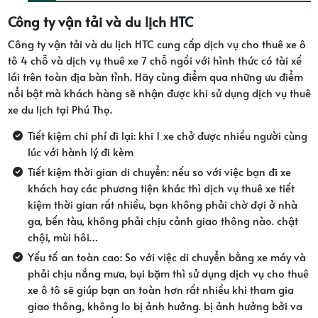
Công ty vận tải và du lịch HTC
Công ty vận tải và du lịch HTC cung cấp dịch vụ cho thuê xe ô
tô 4 chỗ và dịch vụ thuê xe 7 chỗ ngồi với hình thức có tài xế
lái trên toàn địa bàn tỉnh. Hãy cùng điểm qua những ưu điểm
nổi bật mà khách hàng sẽ nhận được khi sử dụng dịch vụ thuê
xe du lịch tại Phú Thọ.
Tiết kiệm chi phí đi lại: khi 1 xe chở được nhiều người cùng
lúc với hành lý đi kèm
Tiết kiệm thời gian di chuyển: nếu so với việc bạn đi xe
khách hay các phương tiện khác thì dịch vụ thuê xe tiết
kiệm thời gian rất nhiều, bạn không phải chờ đợi ở nhà
ga, bến tàu, không phải chịu cảnh giao thông nào. chật
chội, mùi hôi…
Yếu tố an toàn cao: So với việc di chuyển bằng xe máy và
phải chịu nắng mưa, bụi bặm thì sử dụng dịch vụ cho thuê
xe ô tô sẽ giúp bạn an toàn hơn rất nhiều khi tham gia
giao thông, không lo bị ảnh hưởng. bị ảnh hưởng bởi va