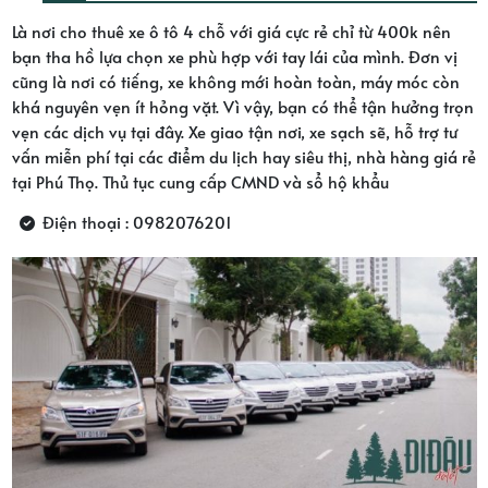
Là nơi cho thuê xe ô tô 4 chỗ với giá cực rẻ chỉ từ 400k nên
bạn tha hồ lựa chọn xe phù hợp với tay lái của mình. Đơn vị
cũng là nơi có tiếng, xe không mới hoàn toàn, máy móc còn
khá nguyên vẹn ít hỏng vặt. Vì vậy, bạn có thể tận hưởng trọn
vẹn các dịch vụ tại đây. Xe giao tận nơi, xe sạch sẽ, hỗ trợ tư
vấn miễn phí tại các điểm du lịch hay siêu thị, nhà hàng giá rẻ
tại Phú Thọ. Thủ tục cung cấp CMND và sổ hộ khẩu
Điện thoại : 0982076201