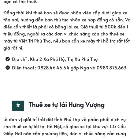
bạn có thể thuê.
Đồng thời khi thuê bạn sẽ được nhân viên cấp dưới giao xe
tận nơi, hướng dẫn bạn thủ tục nhận xe hợp đồng có sẵn. Và
điều cần thiết là phải có bằng lái xe. Giá thuê từ 500k đến 1
triệu đồng, ngoài ra các đơn vị chức năng còn cho thuê xe
máy từ Việt Trì Phú Thọ, nếu bạn cần xe máy thì hỗ trợ rất tốt,
giá rất rẻ.
Địa chỉ : Khu 2 Xã Phú Hộ, Thị Xã Phú Thọ
Điện thoại : 0828.46.46.64 gặp Nga và 0989.875.663
Thuê xe tự lái Hưng Vượng
Là đơn vị giải trí trải dài tỉnh Phú Thọ và phân phối dịch vụ
cho thuê xe tự lái tại Hà Nội, có giao xe tại khu vực CG Cầu
Giấy. Nơi nào cần phương tiện, đơn vị chức năng vẫn cung