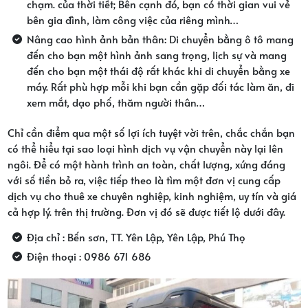
chạm. của thời tiết; Bên cạnh đó, bạn có thời gian vui vẻ
bên gia đình, làm công việc của riêng mình…
Nâng cao hình ảnh bản thân: Di chuyển bằng ô tô mang
đến cho bạn một hình ảnh sang trọng, lịch sự và mang
đến cho bạn một thái độ rất khác khi di chuyển bằng xe
máy. Rất phù hợp mỗi khi bạn cần gặp đối tác làm ăn, đi
xem mắt, dạo phố, thăm người thân…
Chỉ cần điểm qua một số lợi ích tuyệt vời trên, chắc chắn bạn
có thể hiểu tại sao loại hình dịch vụ vận chuyển này lại lên
ngôi. Để có một hành trình an toàn, chất lượng, xứng đáng
với số tiền bỏ ra, việc tiếp theo là tìm một đơn vị cung cấp
dịch vụ cho thuê xe chuyên nghiệp, kinh nghiệm, uy tín và giá
cả hợp lý. trên thị trường. Đơn vị đó sẽ được tiết lộ dưới đây.
Địa chỉ : Bến sơn, TT. Yên Lập, Yên Lập, Phú Thọ
Điện thoại : 0986 671 686