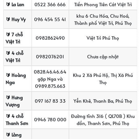
🔰 La Lan
0522 366 666
Tiền Phong Tiên Cát Việt Trì
khu 6 Chu Hóa, Chu Hoá,
🔰 Huy Vy
096 454 55 41
Thành phố Việt Trì, Phú Thọ
🔰 7 chỗ
0982862490
Việt Trì Phú Thọ
Việt Trì
🔰 4 chỗ
0982076201
Chưa cập nhật
Việt Trì
0828.46.46.64
🔰 Hoàng
Khu 2 Xã Phú Hộ, Thị Xã Phú
gặp Nga và
Nga
Thọ
0989.875.663
🔰 Hưng
097 167 83 33
Yển Khê, Thanh Ba, Phú Thọ
Vượng
🔰 4 chỗ
Đường tỉnh 316 ( QL70B ) Khu
0946 780 000
Thanh Sơn
đồn, Thanh Sơn, Phú Thọ
🔰 Làng