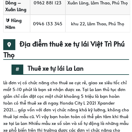
Dòng –
0962 881 123
Xuân Lũng, Lâm Thao, Phú Thọ
Xuân Lũng
🔰 Hùng
0946 133 345
khu 22, Lâm Thao, Phú Thọ
Năm
Địa điểm thuê xe tự lái Việt Trì Phú
Thọ
Thuê xe tự lái La Lan
Là đơn vị có chức năng cho thuê xe cực rẻ, giao xe siêu tốc chỉ
mất 5-10 phút là bạn sẽ nhận được xe. Tại La Lan thủ tục đơn
giản chỉ cần đặt cọc một chút khoảng 5 triệu là bạn hoàn
toàn có thể thuê xe đi ngay. Honda City L 2021 Xpander
2021… góp vốn với đơn vị chức năng khá kỹ lưỡng, không cho
thuê lại mẫu cũ. Vì vậy bạn hoàn toàn có thể yên tâm khi thuê
xe tại La Lan Nhiều mẫu xe số sàn và số tự động là những mẫu
xe phổ biến trên thị trường được các đơn vị chức năng cho