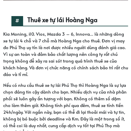
Thuê xe tự lái Hoàng Nga
Kia Moning, i10. Vios, Mazda 3 – 6, Innova… là những dòng
xe tự lái 4 chỗ và 7 chỗ mà Hoàng Nga cho thuê. Đơn vị may
đo Phú Thọ uy tín là nơi được nhiều người dùng đánh giá cao.
Vì sự an toàn và đảm bảo chất lượng nên công ty rất chú
trọng không để xảy ra sai sót trong quá trình thuê xe của
khách hàng. Và đơn vị chức năng có chính sách bảo trì rất chu
đáo và tỉ mỉ.
Nếu có nhu cầu thuê xe tự lái Phú Thọ thì Hoàng Nga là sự lựa
chọn đáng tin cậy dành cho bạn. Nhiều dịch vụ của nhà phân
phối sẽ luôn gây ấn tượng với bạn. Không có thêm số dặm
cho làm thêm giờ. Không tính phí qua đêm, thuê xe tính tiền
24h/ngày. Với ngần này, bạn có thể đi lại thoải mái và tự tin,
không bị bó buộc bởi deadline và Km. Đây là một trong số ít,
có thể coi là duy nhất, cung cấp dịch vụ tốt tại Phú Thọ mà