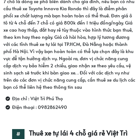
7 chỗ là dòng xe phổ biến dành cho gia đình, nếu bạn có nhu
cầu thuê xe Toyota Innova Kia Rondo thì đây là điểm phân
phối xe chất lượng mà bạn hoàn toàn có thể thuê. Đơn giá ô
tô từ 4 chỗ đến 7 chỗ có giá 800k đến 1 triệu đồng/ngày. Giá
xe cao hay thấp, đắt hay rẻ tùy thuộc vào hình thức bạn thuê,
theo km hay theo ngày. Giá cả hài hòa, hợp lý tương đương
với các tỉnh thuê xe tự lái tại TP.HCM, Đà Nẵng hoặc thành
phố Hà Nội. Vì vậy bạn hoàn toàn có thể lựa chọn đây là khu
vực để tận hưởng dịch vụ. Ngoài ra, đơn vị chức năng cung
cấp dịch vụ bảo hiểm 2 chiều, giao nhận xe theo yêu cầu, vệ
sinh sạch sẽ trước khi bàn giao xe. . Đối với các dịch vụ như
trên do các đơn vị chức năng cung cấp, cần thuê xe du lịch các
bạn có thể liên hệ theo thông tin sau
Địa chỉ : Việt Trì Phú Thọ
Điện thoại : 0982862490
Thuê xe tự lái 4 chỗ giá rẻ Việt Trì