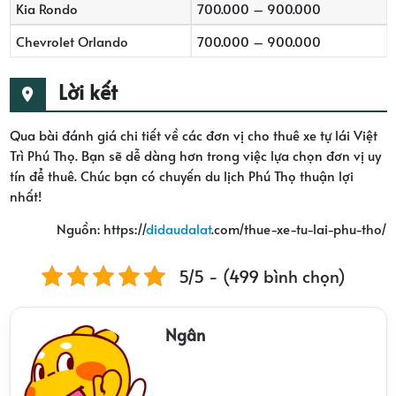
Kia Rondo
700.000 – 900.000
Chevrolet Orlando
700.000 – 900.000
Lời kết
Qua bài đánh giá chi tiết về các đơn vị cho thuê xe tự lái Việt
Trì Phú Thọ. Bạn sẽ dễ dàng hơn trong việc lựa chọn đơn vị uy
tín để thuê. Chúc bạn có chuyến du lịch Phú Thọ thuận lợi
nhất!
Nguồn: https://
didaudalat
.com/thue-xe-tu-lai-phu-tho/
5/5 - (499 bình chọn)
Ngân