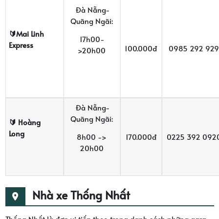
Đà Nẵng-
Quãng Ngãi:
🔰Mai Linh
17h00-
Express
100.000đ
0985 292 929
>20h00
Đà Nẵng-
Quãng Ngãi:
🔰
Hoàng
Long
8h00 ->
170.000đ
0225 392 092
20h00
Nhà xe Thống Nhất
Thống Nhất là đơn vị tiếp theo trong danh sách những gara