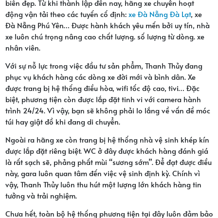
biển đẹp. Từ khi thành lập đến nay, hãng xe chuyên hoạt
động vận tải theo các tuyến cố định:
xe Đà Nẵng Đà Lạt
, xe
Đà Nẵng Phú Yên… Được hành khách yêu mến bởi uy tín, nhà
xe luôn chú trọng nâng cao chất lượng. số lượng từ dòng. xe
nhân viên.
Với sự nỗ lực trong việc đầu tư sản phẩm, Thanh Thủy đang
phục vụ khách hàng các dòng xe đời mới và bình dân. Xe
được trang bị hệ thống điều hòa, wifi tốc độ cao, tivi… Đặc
biệt, phương tiện còn được lắp đặt tinh vi với camera hành
trình 24/24. Vì vậy, bạn sẽ không phải lo lắng về vấn đề móc
túi hay giật đồ khi đang di chuyển.
Ngoài ra hãng xe còn trang bị hệ thống nhà vệ sinh khép kín
được lắp đặt riêng biệt. WC ở đây được khách hàng đánh giá
là rất sạch sẽ, phảng phất mùi “sương sớm”. Để đạt được điều
này, gara luôn quan tâm đến việc vệ sinh định kỳ. Chính vì
vậy, Thanh Thủy luôn thu hút một lượng lớn khách hàng tin
tưởng và trải nghiệm.
Chưa hết, toàn bộ hệ thống phương tiện tại đây luôn đảm bảo