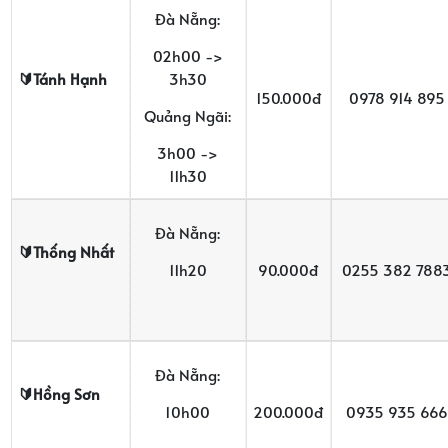
Đà Nẵng:
02h00 ->
🔰Tánh H
ạ
nh
3h30
150.000đ
0978 914 895
Quảng Ngãi:
3h00 ->
11h30
Đà Nẵng:
🔰Th
ố
ng Nh
ấ
t
11h20
90.000đ
0255 382 788
Đà Nẵng:
🔰H
ồ
ng S
ơ
n
10h00
200.000đ
0935 935 666