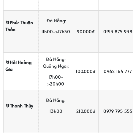
Đà Nẵng:
🔰Phúc Thu
ậ
n
Th
ả
o
11h00->17h30
90.000đ
0913 875 938
Đà Nẵng-
🔰H
ả
i Hoàng
Quảng Ngãi:
Gia
100.000đ
0962 164 777
17h00-
>20h00
Đà Nẵng:
🔰Thanh Th
ủ
y
13h00
210.000đ
0979 795 555