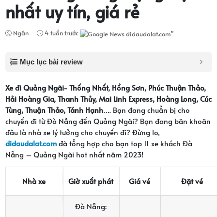
nhất uy tín, giá rẻ
Ngân
4 tuần trước
Mục lục bài review
Xe đi Quảng Ngãi- Thống Nhất, Hồng Sơn, Phúc Thuận Thảo,
Hải Hoàng Gia, Thanh Thủy, Mai Linh Express, Hoàng Long, Cúc
Tùng, Thuận Thảo, Tánh Hạnh
…. Bạn đang chuẩn bị cho
chuyến đi từ Đà Nẵng đến Quảng Ngãi? Bạn đang băn khoăn
đâu là nhà xe lý tưởng cho chuyến đi? Đừng lo,
didaudalat.com
đã tổng hợp cho bạn top 11 xe khách Đà
Nẵng – Quảng Ngãi hot nhất năm 2023!
Nhà xe
Giờ xuất phát
Giá vé
Đặt vé
Đà Nẵng: