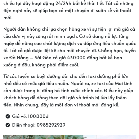
chiều tại đây hoạt động 24/24h bất kể thời tiết. Tất cả những
tiện nghi này sẽ giúp bạn có một chuyến đi suôn sẻ và thoải
mái.
Người dân không chỉ lựa chọn hãng xe vì sự tiện lợi mà giá cả
của đơn vị này cũng rất minh bạch. Cơ sở đang nỗ lực từng
ngày để nâng cao chất lượng dịch vụ đáp ứng tiêu chuẩn quốc
tế. Tất cả giá được liệt kê cho mỗi chuyến đi. Chẳng hạn, tuyến
xe Đà Nẵng – Sài Gòn có giá 430.000 đồng bất kể bạn
xuống ở đâu, không phải điểm cuối.
Từ các tuyến xe buýt đường dài cho đến taxi đường phố lớn
nhỏ đều có mức giá tiêu chuẩn. Ngoài ra, xe taxi của Mai Linh
còn được trang bị đồng hồ tính cước chính xác. Điều này giúp
khách hàng dễ dàng theo dõi giá và tránh bị lừa lấy thêm
tiền. Nhìn chung, đây là một đơn vị thoải mái đáng kể.
Giá vé: 100.000đ
Điện thoại: 0985292929