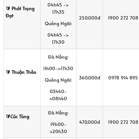
04h45 ->
🔰
Phát Trọng
17h35
Đạt
250.000đ
1900 272 708
Quảng Ngãi:
04h45 ->
17h30
Đà Nẵng:
11h00->17h30
🔰
Thu
ậ
n Th
ả
o
360.000đ
0978 914 895
Quảng Ngãi:
03h40-
>08h40
Đà Nẵng:
🔰Cúc Tùng
470.000đ
1900 272 708
19h00-
>20h30