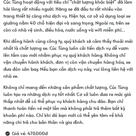
Cúc Tùng hoạt động với tiêu chí “chất lượng khác biệt” đã làm
hài lòng rất nhiều người. Hãng xe đã đầu tư rất nhiều vào
trang thiết bị cũng như dịch vụ. Hiện tại, cơ sở sử dụng loại xe
giường nằm 40 chỗ hiện đại và sang trọng. Ngoài ra, trên xe
còn có nhà vệ sinh, điều hòa, nước uống và wifi miễn phí…
Khi đồng hành cùng công ty, quý khách sẽ cảm thấy thoải mái
nhất là chất lượng xe. Cúc Tùng luôn cải tiến dịch vụ để vươn
lên tầm cao mới nhằm phục vụ quý khách hàng. Không chỉ
vận chuyển hành khách, đơn vị còn vận chuyển hàng hóa, xe
đưa đón sân bay. Nếu bạn cần dịch vụ này, vui lòng liên hệ với
nhà xe.
Không chỉ mang đến những sản phẩm chất lượng, Cúc Tùng
luôn tạo ra những dịch vụ tốt nhất. Cơ sở luôn đưa ra mức giá
thấp nhất để có thể phục vụ khách hàng chu đáo. Bạn chỉ
thanh toán tiền vé một lần mà không phải trả thêm bất kỳ
khoản phí nào. Chỉ khi đó bạn mới có thể yên tâm về khả
năng chi trả cho bản thân và gia đình.
Giá vé: 470.000đ