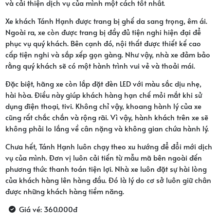
và cải thiện dịch vụ của mình một cách tốt nhất.
Xe khách Tánh Hạnh được trang bị ghế da sang trọng, êm ái.
Ngoài ra, xe còn được trang bị đầy đủ tiện nghi hiện đại để
phục vụ quý khách. Bên cạnh đó, nội thất được thiết kế cao
cấp tiện nghi và sắp xếp gọn gàng. Như vậy, nhà xe đảm bảo
rằng quý khách sẽ có một hành trình vui vẻ và thoải mái.
Đặc biệt, hãng xe còn lắp đặt đèn LED với màu sắc dịu nhẹ,
hài hòa. Điều này giúp khách hàng hạn chế mỏi mắt khi sử
dụng điện thoại, tivi. Không chỉ vậy, khoang hành lý của xe
cũng rất chắc chắn và rộng rãi. Vì vậy, hành khách trên xe sẽ
không phải lo lắng về cân nặng và không gian chứa hành lý.
Chưa hết, Tánh Hạnh luôn chạy theo xu hướng để đổi mới dịch
vụ của mình. Đơn vị luôn cải tiến từ mẫu mã bên ngoài đến
phương thức thanh toán tiện lợi. Nhà xe luôn đặt sự hài lòng
của khách hàng lên hàng đầu. Đó là lý do cơ sở luôn giữ chân
được những khách hàng tiềm năng.
Giá vé: 360.000đ