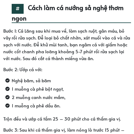
Cách làm cá nướng sả nghệ thơm
ngon
Bước 1: Cá Lăng sau khi mua về, làm sạch ruột, gân máu, bỏ
vây rồi rửa sạch. Để loại bỏ chất nhờn, xát muối vào cá và rửa
sạch với nước. Để khử mùi tanh, bạn ngâm cá với giấm hoặc
nước cốt chanh pha loãng khoảng 5-7 phút rồi rửa sạch lại
với nước. Sau đó cắt cá thành miếng vừa ăn.
Bước 2: Ướp cá với:
Nghệ băm, sả băm
1 muỗng cà phê bột ngọt,
2 muỗng canh nước mắm,
1 muỗng cà phê dầu ăn.
Trộn đều và ướp cá tầm 25 – 30 phút cho cá thấm gia vị.
Bước 3: Sau khi cá thấm gia vị, làm nóng lò trước 15 phút –