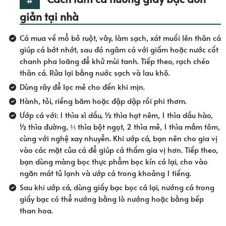
giản tại nhà
Cá mua về mổ bỏ ruột, vây, làm sạch, xát muối lên thân cá
giúp cá bớt nhớt, sau đó ngâm cá với giấm hoặc nước cốt
chanh pha loãng để khử mùi tanh. Tiếp theo, rạch chéo
thân cá. Rửa lại bằng nước sạch và lau khô.
Dùng rây để lọc mẻ cho đến khi mịn.
Hành, tỏi, riềng băm hoặc đập dập rồi phi thơm.
Ướp cá với: 1 thìa xì dầu, ½ thìa hạt nêm, 1 thìa dầu hào,
½ thìa đường, ⅓ thìa bột ngọt, 2 thìa mẻ, 1 thìa mắm tôm,
cùng với nghệ xay nhuyễn. Khi ướp cá, bạn nên cho gia vị
vào các mặt của cá để giúp cá thấm gia vị hơn. Tiếp theo,
bạn dùng màng bọc thực phẩm bọc kín cá lại, cho vào
ngăn mát tủ lạnh và ướp cá trong khoảng 1 tiếng.
Sau khi ướp cá, dùng giấy bạc bọc cá lại, nướng cá trong
giấy bạc có thể nướng bằng lò nướng hoặc bằng bếp
than hoa.