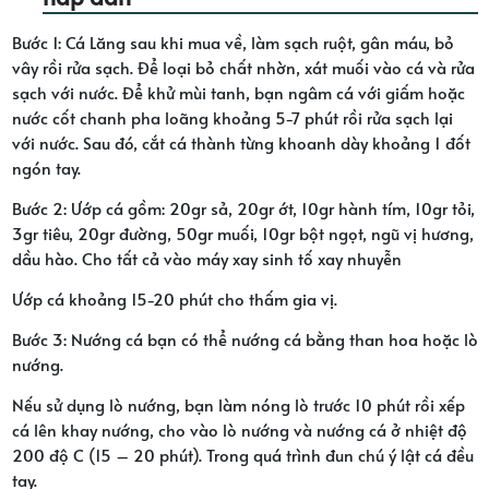
Bước 1: Cá Lăng sau khi mua về, làm sạch ruột, gân máu, bỏ
vây rồi rửa sạch. Để loại bỏ chất nhờn, xát muối vào cá và rửa
sạch với nước. Để khử mùi tanh, bạn ngâm cá với giấm hoặc
nước cốt chanh pha loãng khoảng 5-7 phút rồi rửa sạch lại
với nước. Sau đó, cắt cá thành từng khoanh dày khoảng 1 đốt
ngón tay.
Bước 2: Ướp cá gồm: 20gr sả, 20gr ớt, 10gr hành tím, 10gr tỏi,
3gr tiêu, 20gr đường, 50gr muối, 10gr bột ngọt, ngũ vị hương,
dầu hào. Cho tất cả vào máy xay sinh tố xay nhuyễn
Ướp cá khoảng 15-20 phút cho thấm gia vị.
Bước 3: Nướng cá bạn có thể nướng cá bằng than hoa hoặc lò
nướng.
Nếu sử dụng lò nướng, bạn làm nóng lò trước 10 phút rồi xếp
cá lên khay nướng, cho vào lò nướng và nướng cá ở nhiệt độ
200 độ C (15 – 20 phút). Trong quá trình đun chú ý lật cá đều
tay.