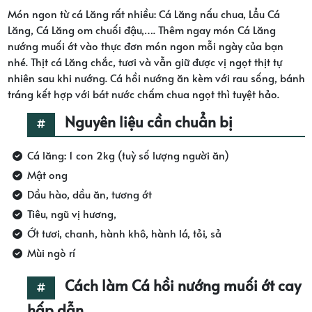
Món ngon từ cá Lăng rất nhiều: Cá Lăng nấu chua, Lẩu Cá
Lăng, Cá Lăng om chuối đậu,…. Thêm ngay món Cá Lăng
nướng muối ớt vào thực đơn món ngon mỗi ngày của bạn
nhé. Thịt cá Lăng chắc, tươi và vẫn giữ được vị ngọt thịt tự
nhiên sau khi nướng. Cá hồi nướng ăn kèm với rau sống, bánh
tráng kết hợp với bát nước chấm chua ngọt thì tuyệt hảo.
Nguyên liệu cần chuẩn bị
Cá lăng: 1 con 2kg (tuỳ số lượng người ăn)
Mật ong
Dầu hào, dầu ăn, tương ớt
Tiêu, ngũ vị hương,
Ớt tươi, chanh, hành khô, hành lá, tỏi, sả
Mùi ngò rí
Cách làm Cá hồi nướng muối ớt cay
hấp dẫn