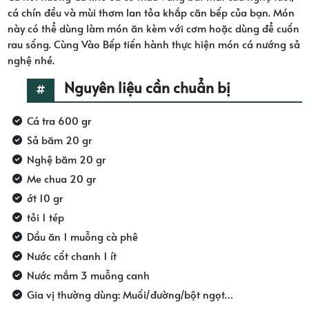
cá chín đều và mùi thơm lan tỏa khắp căn bếp của bạn. Món
này có thể dùng làm món ăn kèm với cơm hoặc dùng để cuốn
rau sống. Cùng Vào Bếp tiến hành thực hiện món cá nướng sả
nghệ nhé.
Nguyên liệu cần chuẩn bị
Cá tra 600 gr
Sả băm 20 gr
Nghệ băm 20 gr
Me chua 20 gr
ớt 10 gr
tỏi 1 tép
Dầu ăn 1 muỗng cà phê
Nước cốt chanh 1 ít
Nước mắm 3 muỗng canh
Gia vị thường dùng: Muối/đường/bột ngọt…