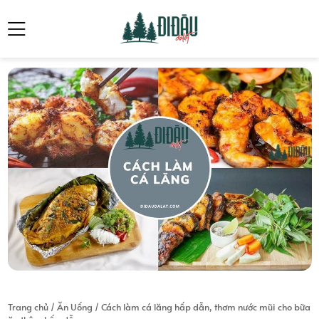
Trang chủ
/
Ăn Uống
/
Cách làm cá lăng hấp dẫn, thơm nước mũi cho bữa