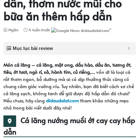
dẫn, thơm nước mũi cho
bữa ăn thêm hấp dẫn
Ngân
4 tuần trước
Mục lục bài review
Món cá lăng – cá lăng, mật ong, dầu hào, dầu ăn, tương ớt,
tiêu, ớt tươi, ngò rí, sả, hành tím, củ riềng,…
vốn dĩ là loại cá
rất thơm ngon, bổ dưỡng mà ai có dịp thưởng thức cũng có
chung cảm giác vướng víu. Tuy nhiên, bạn đã biết cách sơ chế
cá lăng sạch, không tanh để giữ được độ hấp dẫn đó chưa?
Nếu chưa, hãy cùng
didaudalat.com
tham khảo những mẹo
nhỏ trong bài viết dưới đây nhé!
Cá lăng nướng muối ớt cay cay hấp
dẫn