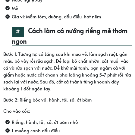
Mẻ
Gia vị: Mắm tôm, đường, dầu điều, hạt nêm
Cách làm cá nướng riềng mẻ thơm
ngon
Bước 1: Tương tự, cá Lăng sau khi mua về, làm sạch ruột, gân
máu, bỏ vây rồi rửa sạch. Để loại bỏ chất nhờn, xát muối vào
cá và rửa sạch với nước. Để khử mùi tanh, bạn ngâm cá với
giấm hoặc nước cốt chanh pha loãng khoảng 5-7 phút rồi rửa
sạch lại với nước. Sau đó, cắt cá thành từng khoanh dày
khoảng 1 đốt ngón tay.
Bước 2: Riềng bóc vỏ, hành, tỏi, sả, ớt băm
Cho vào cốc:
Riềng, hành, tỏi, sả, ớt băm nhỏ
1 muỗng canh dầu điều,