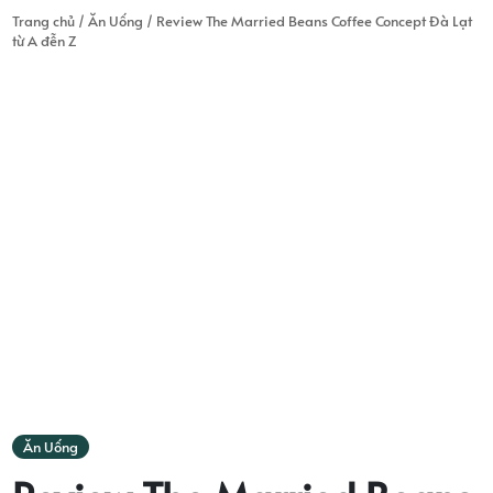
Trang chủ
/
Ăn Uống
/
Review The Married Beans Coffee Concept Đà Lạt
từ A đễn Z
Ăn Uống