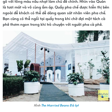
gỗ với tông màu nâu nhạt làm chủ đề chính. Nhìn vào Quán
là tươi mát và vô cùng ấm áp. Quầy pha chế được hiển thị bên
ngoài để khách có thể dễ dàng quan sát nhân viên pha chế.
Bạn cũng có thể ngồi tại quầy trong khi chờ đợi một tách cà
phê thơm ngon trong khi trò chuyện với người pha cà phê.
Hình
The Married Beans Đà lạt